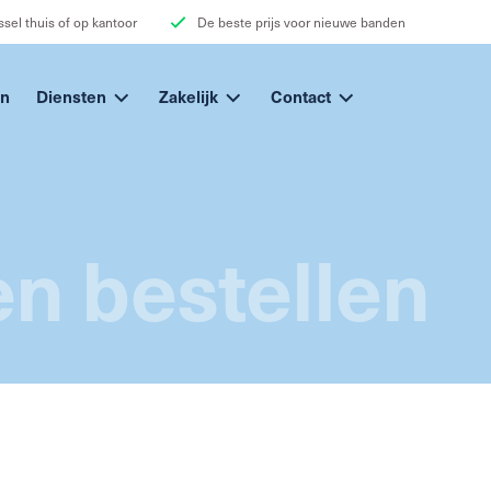
sel thuis of op kantoor
De beste prijs voor nieuwe banden
n
Diensten
Zakelijk
Contact
n bestellen