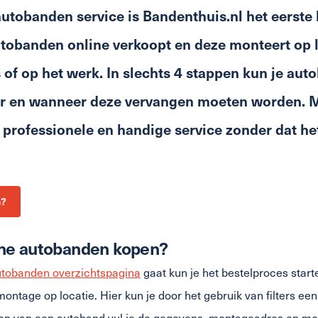
tobanden service is Bandenthuis.nl het eerste b
tobanden online verkoopt en deze monteert op l
is of op het werk. In slechts 4 stappen kun je au
r en wanneer deze vervangen moeten worden. 
 professionele en handige service zonder dat het 
n?
ine autobanden kopen?
tobanden overzichtspagina
gaat kun je het bestelproces star
ntage op locatie. Hier kun je door het gebruik van filters ee
ezen van een autoband vul je de gegevens, montageadres en mon