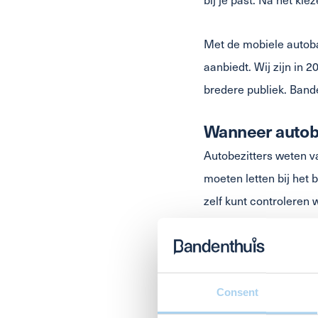
Met de mobiele autoba
aanbiedt. Wij zijn in 
bredere publiek. Band
Wanneer autob
Autobezitters weten 
moeten letten bij het 
zelf kunt controleren
als je de autoband niet
Bandenthuis.nl kan d
Montage vindt plaats 
Consent
autobandenapparaat, b