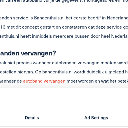
nden service is Bandenthuis.nl het eerste bedrijf in Nederland
2013 met dit concept gestart en constateren dat deze service go
enthuis.nl heeft inmiddels meerdere bussen door heel Nederlan
anden vervangen?
vaak niet precies wanneer autobanden vervangen moeten word
bestellen hiervan. Op bandenthuis.nl wordt duidelijk uitgelegd 
 wanneer de
autoband vervangen
moet worden en wat het beteke
 op tijd vervangt.
e nieuwe autobanden overal monteren met de handige mobiele
door een speciaal hiervoor ontworpen bus die is uitgerust met
Details
Ad Settings
alanceerapparaat en andere benodigdheden. Via 2 of 4 lucht