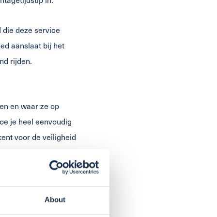
 die deze service
ed aanslaat bij het
d rijden.
en en waar ze op
hoe je heel eenvoudig
nt voor de veiligheid
 autobanden service.
 een
About
pompjes zal de auto