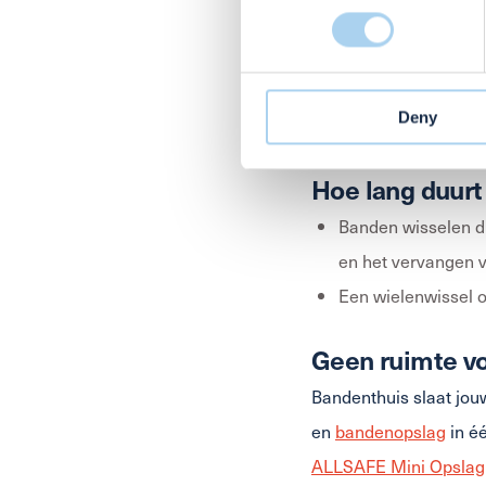
Wat kost het?
Find out more about how your
Een volledige wielwiss
We use cookies to personalis
vanaf € 125. Dit bedra
information about your use of
other information that you’ve
Deny
de bestelling op de we
informatie over hoe wij cook
Hoe lang duur
Banden wisselen du
en het vervangen v
Een wielenwissel o
Geen ruimte v
Bandenthuis slaat jou
en
bandenopslag
in é
ALLSAFE Mini Opslag