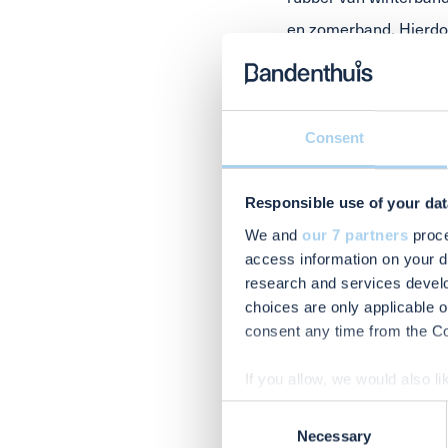
en zomerband. Hierdoo
profiel van winterband
meer controle hebt ove
Consent
De winterwisse
Oktober / Novembe
Responsible use of your dat
Profieldiepte onde
We and
our 7 partners
proce
Slijtage, uitdrogi
access information on your d
research and services devel
De zomerwisse
choices are only applicable 
consent any time from the Coo
Maart/April: tijd 
Profieldiepte ond
If you allow, we would also lik
Slijtage, uitdrogi
Collect information abou
Consent
Identify your device by ac
Necessary
Selection