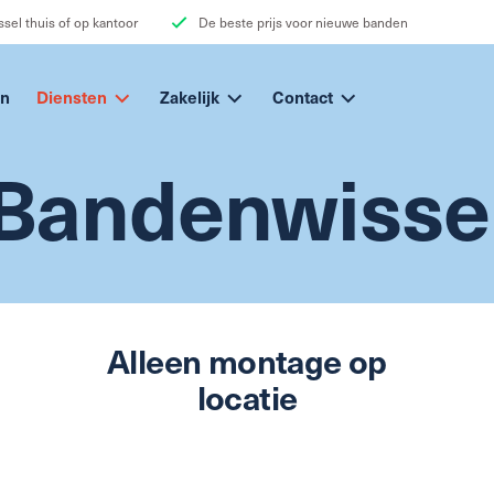
sel thuis of op kantoor
De beste prijs voor nieuwe banden
n
Diensten
Zakelijk
Contact
Bandenwisse
Alleen montage op
locatie