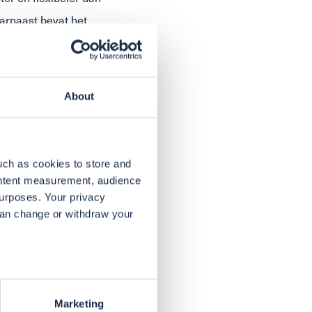
arnaast bevat het
nters wegdek, zodat je
About
uch as cookies to store and
n.
ontent measurement, audience
urposes. Your privacy
can change or withdraw your
n.
eral meters
Marketing