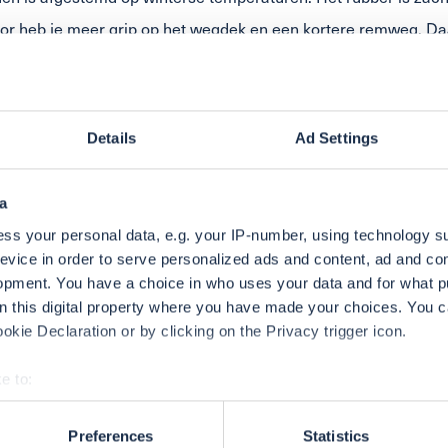
r heb je meer grip op het wegdek en een kortere remweg. Da
en lamellen. Dit zorgt voor een goede grip op een nat en/of wi
r het voertuig.
Details
Ad Settings
l:
r: tijd voor winterbanden
a
r de 4 mm? Tijd voor nieuwe winterbanden.
ss your personal data, e.g. your IP-number, using technology s
ng of beschadiging van je banden? Tijd voor nieuwe winterbande
evice in order to serve personalized ads and content, ad and c
opment. You have a choice in who uses your data and for what p
l:
on this digital property where you have made your choices. You 
kie Declaration or by clicking on the Privacy trigger icon.
voor zomerbanden
er de 2 mm? Tijd voor nieuwe zomerbanden.
e to:
ng of beschadiging van je banden? Tijd voor nieuwe zomerbande
t your geographical location which can be accurate to within sev
tively scanning it for specific characteristics (fingerprinting)
Preferences
Statistics