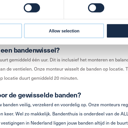
 personal data is processed and set your preferences in the
det
el (4 wielen) op locatie leveren wij al vanaf € 69 en een volle
e content and ads, to provide social media features and to analy
g kun je na het wisselen pinnen bij de monteur of reeds voldoe
 our site with our social media, advertising and analytics partn
 provided to them or that they’ve collected from your use of thei
Allow selection
bsite.
ies gebruiken, bekijk onze
Cookie Policy
t een bandenwissel?
urt gemiddeld één uur. Dit is inclusief het monteren en bala
an de ventielen. Onze monteur wisselt de banden op locatie. Th
p locatie duurt gemiddeld 20 minuten.
oor de gewisselde banden?
w banden veilig, verzekerd en voordelig op. Onze monteurs re
én keer. Wel zo makkelijk. Bandenthuis is onderdeel van de 
vestigingen in Nederland liggen jouw banden altijd in de buu