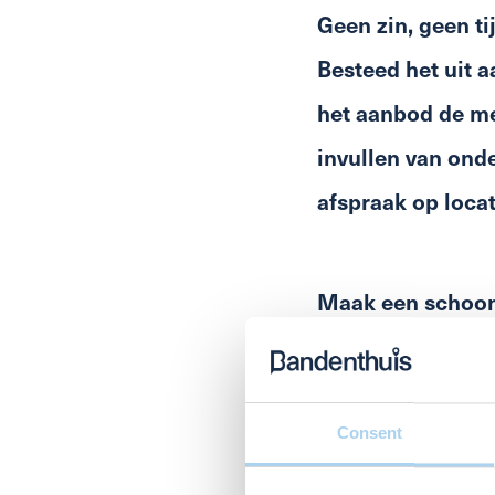
Geen zin, geen ti
Besteed het uit 
het aanbod de me
invullen van ond
afspraak op locat
Maak een schoo
Naam
*
Consent