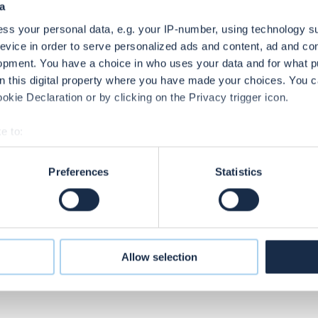
a
ss your personal data, e.g. your IP-number, using technology s
evice in order to serve personalized ads and content, ad and c
opment. You have a choice in who uses your data and for what p
on this digital property where you have made your choices. You 
kie Declaration or by clicking on the Privacy trigger icon.
e to:
t your geographical location which can be accurate to within sev
tively scanning it for specific characteristics (fingerprinting)
Preferences
Statistics
 personal data is processed and set your preferences in the
det
n
en
e content and ads, to provide social media features and to analy
 reinigen
 our site with our social media, advertising and analytics partn
 provided to them or that they’ve collected from your use of thei
Allow selection
ies gebruiken, bekijk onze
Cookie Policy