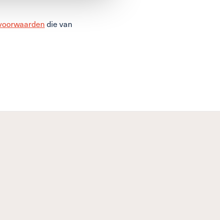
voorwaarden
die van