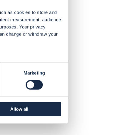
uch as cookies to store and
ontent measurement, audience
urposes. Your privacy
can change or withdraw your
eral meters
Marketing
ails section
.
se our traffic. We also share
ers who may combine it with
r services. Voor meer
Allow all