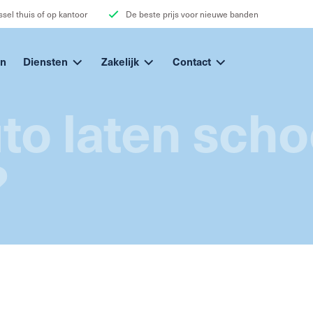
sel thuis of op kantoor
De beste prijs voor nieuwe banden
n
Diensten
Zakelijk
Contact
auto laten sc
?