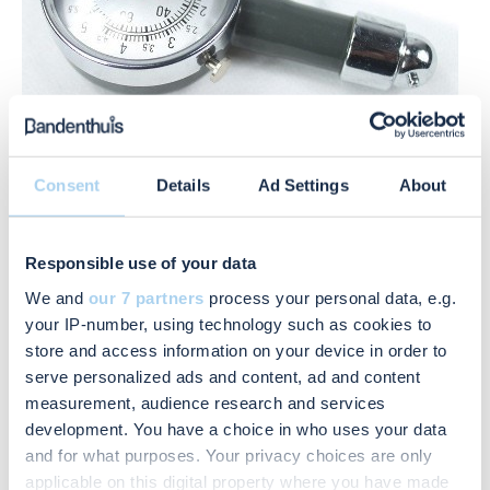
Consent
Details
Ad Settings
About
Bandenspanning meten met een eigen
Responsible use of your data
bandenspanningsmeter
We and
our 7 partners
process your personal data, e.g.
your IP-number, using technology such as cookies to
Je zet de bandenspanningsmeter op het ventiel en leest
store and access information on your device in order to
de bandenspanning van het display af. Bij een
serve personalized ads and content, ad and content
measurement, audience research and services
elektrische bandenspanningsmeter kun je zelf de
development. You have a choice in who uses your data
gewenste bandenspanning instellen. De exacte
and for what purposes. Your privacy choices are only
gebruiksaanwijzing verschilt per
applicable on this digital property where you have made