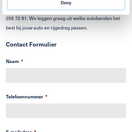
of their services. Voor meer informatie over hoe wij
Deny
Vul onderstaand contactformulier in of bel naar 088 –
cookies gebruiken, bekijk onze
Cookie Policy
255 72 91. We leggen graag uit welke autobanden het
best bij jouw auto en rijgedrag passen.
Contact Formulier
Naam
*
Telefoonnummer
*
E-mailadres
*