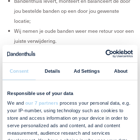
Bandenthuis levert, monteert en balanceert de door
jou bestelde banden op een door jou gewenste
locatie;
Wij nemen je oude banden weer mee retour voor een
juiste verwijdering.
Hulp nodig?
Heb je hulp nodig bij het kopen van de juiste
Consent
Details
Ad Settings
About
zomerband? Geen probleem, wij helpen graag. Vul
vrijblijvend onderstaand contactformulier in of bel ons
Responsible use of your data
gerust op 088 – 255 72 91. We leggen graag uit welke
We and
our 7 partners
process your personal data, e.g.
band het beste past bij jouw auto en rijgedrag. Laat de
your IP-number, using technology such as cookies to
zomer maar komen!
store and access information on your device in order to
serve personalized ads and content, ad and content
measurement, audience research and services