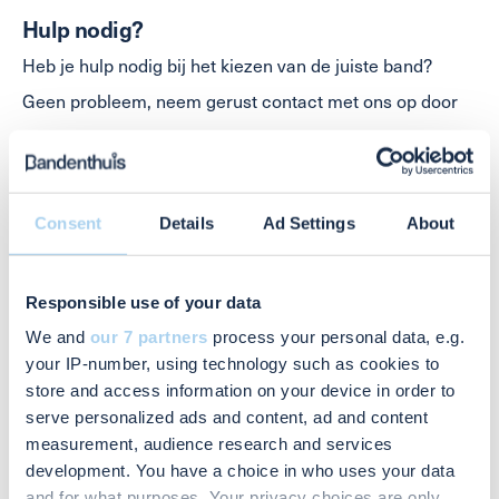
Hulp nodig?
Heb je hulp nodig bij het kiezen van de juiste band?
Geen probleem, neem gerust contact met ons op door
vrijblijvend onderstaand contactformulier in te vullen of
te bellen naar 088 255 72 91.
Consent
Details
Ad Settings
About
Contact Formulier
Naam
*
Responsible use of your data
We and
our 7 partners
process your personal data, e.g.
your IP-number, using technology such as cookies to
store and access information on your device in order to
serve personalized ads and content, ad and content
Telefoonnummer
*
measurement, audience research and services
development. You have a choice in who uses your data
and for what purposes. Your privacy choices are only